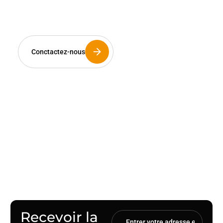
c’est maintenant et avec
vous.
Conctactez-nous
Les installateurs sont les artisans de notre
futur énergétique. C’est pourquoi Eklor dédie
son savoir-faire à votre réussite. Plus qu’un
distributeur, nous sommes un partenaire
technique de proximité à l’écoute de vos
besoins.
Recevoir la