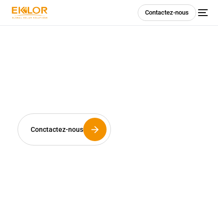
Contactez-nous
L’avenir de l’énergie,
c’est maintenant et avec
vous.
Conctactez-nous
Les installateurs sont les artisans de notre
futur énergétique. C’est pourquoi Eklor dédie
son savoir-faire à votre réussite. Plus qu’un
distributeur, nous sommes un partenaire
technique de proximité à l’écoute de vos