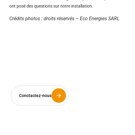
ont posé des questions sur notre installation.
Crédits photos : droits réservés – Eco Energies SARL
L’avenir de l’énergie,
c’est maintenant et avec
vous.
Conctactez-nous
Les installateurs sont les artisans de notre
futur énergétique. C’est pourquoi Eklor dédie
son savoir-faire à votre réussite. Plus qu’un