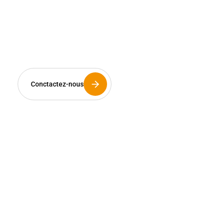
L’avenir de l’énergie,
c’est maintenant et avec
vous.
Conctactez-nous
Les installateurs sont les artisans de notre
futur énergétique. C’est pourquoi Eklor dédie
son savoir-faire à votre réussite. Plus qu’un
distributeur, nous sommes un partenaire
technique de proximité à l’écoute de vos
besoins.