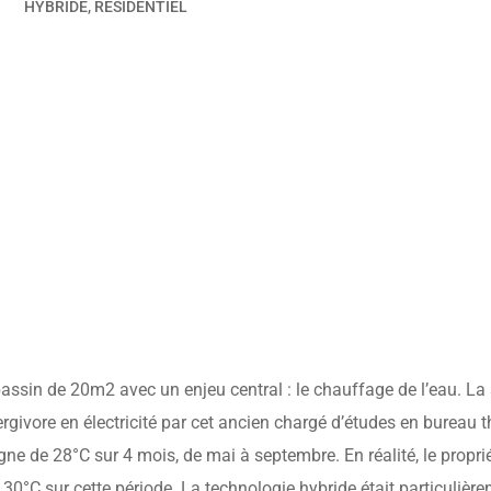
HYBRIDE
,
RÉSIDENTIEL
bassin de 20m2 avec un enjeu central : le chauffage de l’eau. La 
rgivore en électricité par cet ancien chargé d’études en bureau 
e de 28°C sur 4 mois, de mai à septembre. En réalité, le proprié
 30°C sur cette période. La technologie hybride était particulièr