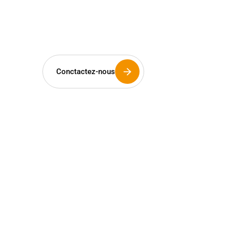
c’est maint
Conctactez-nous
Les installateurs sont les artisans
pourquoi Eklor dédie son savoir-fai
distributeur, nous sommes un part
l’écoute de vos besoins.