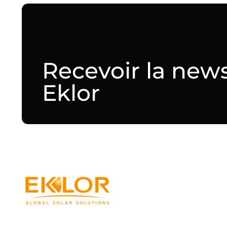
Recevoir la news
Eklor