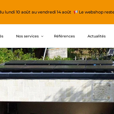
du lundi 10 août au vendredi 14 août
Le webshop reste 
és
Nos services
Références
Actualités
Pôle études
Formations et webinaires
Support technique
Chiffrer mon projet